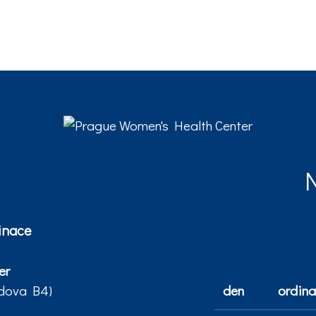
inace
er
udova B4)
den
ordina