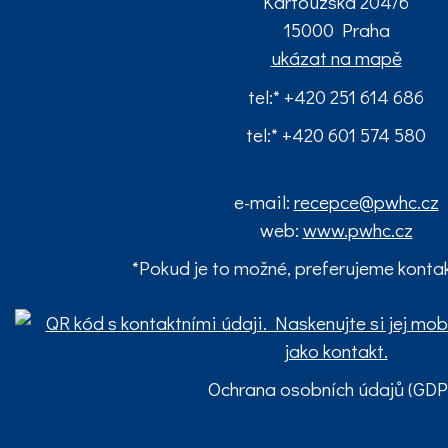
Kartouzská 204/6
15000 Praha
ukázat na mapě
tel:* +420 251 614 686
tel:* +420 601 574 580
e-mail:
recepce@pwhc.cz
web:
www.pwhc.cz
*Pokud je to možné, preferujeme konta
Ochrana osobních údajů (GDP