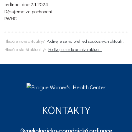
ordinaci dne 2.1.2024
Děkujeme za pochopení.
PWHC
Hledáte nové aktuality?
Podívejte se na přehled současných aktualit
...
Hledáte starší aktuality?
Podívejte se do archivu aktualit
...
KONTAKTY
Gynekologicko-porodnická ordinace