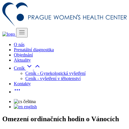
O nás
Prenatální diagnostika
Objednání
Aktuality
Ceník
Ceník - Gynekologická vyšetření
Ceník - vyšetření v těhotenství
Kontakty
čeština
english
Omezení ordinačních hodin o Vánocích