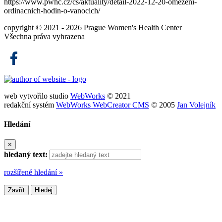
https://www.pwhc.cz/cs/aktuality/detail-2022-12-20-omezeni-
ordinacnich-hodin-o-vanocich/
copyright © 2021 - 2026
Prague Women's Health Center
Všechna práva vyhrazena
web vytvořilo studio
WebWorks
© 2021
redakční systém
WebWorks WebCreator CMS
© 2005
Jan Volejník
Hledání
×
hledaný text:
rozšířené hledání »
Zavřít
Hledej